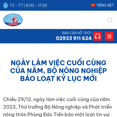
T2 - T7 | 8:00 - 17:00
TIẾNG VIỆT
THUFICO
CÔNG
BẠN CẦN HỖ TRỢ?
TY
02923 911 624
TNHH
THUẬN
HƯNG
NGÀY LÀM VIỆC CUỐI CÙNG
CỦA NĂM, BỘ NÔNG NGHIỆP
BÁO LOẠT KỶ LỤC MỚI
Chiều 29/12, ngày làm việc cuối cùng của năm
2023, Thứ trưởng Bộ Nông nghiệp và Phát triển
nông thôn Phùng Đức Tiến báo một loạt tin vui