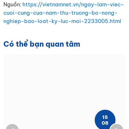
Nguồn:
https://vietnamnet.vn/ngay-lam-viec-
cuoi-cung-cua-nam-thu-truong-bo-nong-
nghiep-bao-loat-ky-luc-moi-2233005.html
Có thể bạn quan tâm
15
08