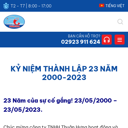
T2 - T7 | 8:00 - 17:00
TIẾNG VIỆT
THUFICO
CÔNG
BẠN CẦN HỖ TRỢ?
TY
02923 911 624
TNHH
THUẬN
HƯNG
KỶ NIỆM THÀNH LẬP 23 NĂM
2000-2023
23 Năm của sự cố gắng! 23/05/2000 –
23/05/2023.
Chúc mừng công ty TNHH Thuận Hưng hoạt động và