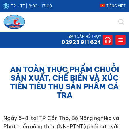
T2 - T7 | 8:00 - 17:00
TIẾNG VIỆT
THUFICO
CÔNG
BẠN CẦN HỖ TRỢ?
TY
02923 911 624
TNHH
THUẬN
HƯNG
AN TOÀN THỰC PHẨM CHUỖI
SẢN XUẤT, CHẾ BIẾN VÀ XÚC
TIẾN TIÊU THỤ SẢN PHẨM CÁ
TRA
Ngày 5-8, tại TP Cần Thơ, Bộ Nông nghiệp và
Phát triển nông thôn (NN-PTNT) phối hợp với