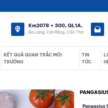
Km2078 + 300, QL1A,
Ba Láng, Cái Răng, Cần Thơ
KẾT QUẢ QUAN TRẮC MÔI
TIN
L
TRƯỜNG
TỨC
H
PANGASIU
Pangasius 