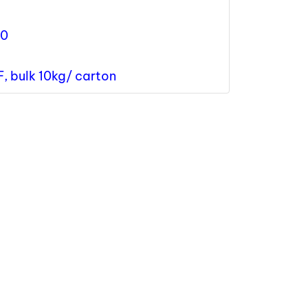
20
F, bulk 10kg/ carton