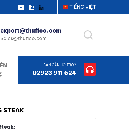
TIẾNG VIỆT
export@thufico.com
Sales@thufico.com
IÊN
BẠN CẦN HỖ TRỢ?
02923 911 624
Ệ
S STEAK
Steak: